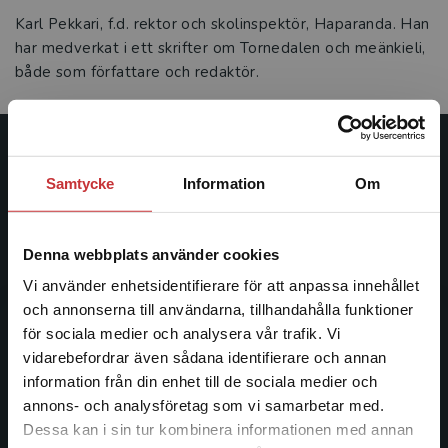
Karl Pekkari, f.d. rektor och skolinspektör, Haparanda. Han
har medverkat i ett skrifter om Tornedalen och meänkieli,
både som författare och redaktör.
Studentlitteratur
Samtycke
Information
Om
Studentlitteratur grundades 1963 och är idag Sveriges
ledande utbildningsförlag. Med läromedel, kurslitteratur,
Denna webbplats använder cookies
facklitteratur, utbildningar och digitala
informationstjänster i utbudet, finns Studentlitteratur med
Vi använder enhetsidentifierare för att anpassa innehållet
längs hela kunskapsresan.
och annonserna till användarna, tillhandahålla funktioner
för sociala medier och analysera vår trafik. Vi
Begränsad fraktregion
vidarebefordrar även sådana identifierare och annan
Kontakta oss
information från din enhet till de sociala medier och
annons- och analysföretag som vi samarbetar med.
Kontakta oss
Dessa kan i sin tur kombinera informationen med annan