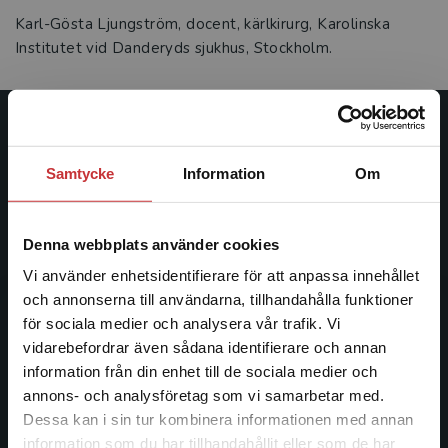
Karl-Gösta Ljungström, docent, kärlkirurg, Karolinska
Institutet vid Danderyds sjukhus, Stockholm.
Studentlitteratur
Samtycke
Information
Om
Studentlitteratur grundades 1963 och är idag Sveriges
ledande utbildningsförlag. Med läromedel, kurslitteratur,
facklitteratur, utbildningar och digitala
Denna webbplats använder cookies
informationstjänster i utbudet, finns Studentlitteratur med
Vi använder enhetsidentifierare för att anpassa innehållet
längs hela kunskapsresan.
och annonserna till användarna, tillhandahålla funktioner
för sociala medier och analysera vår trafik. Vi
Kontakta oss
Begränsad fraktregion
vidarebefordrar även sådana identifierare och annan
information från din enhet till de sociala medier och
Kontakta oss
annons- och analysföretag som vi samarbetar med.
Dessa kan i sin tur kombinera informationen med annan
046-31 20 00
information som du har tillhandahållit eller som de har