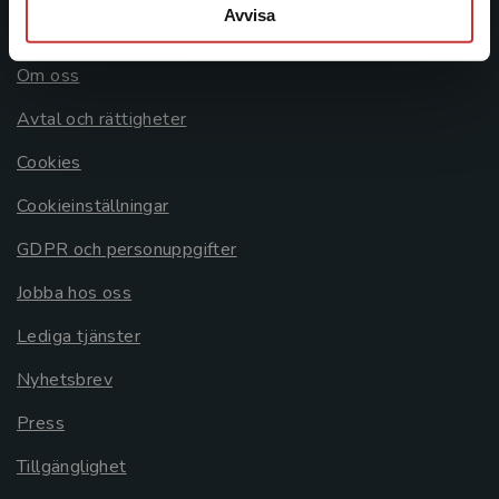
Avvisa
Allmänna länkar
Om oss
Avtal och rättigheter
Cookies
Cookieinställningar
GDPR och personuppgifter
Jobba hos oss
Lediga tjänster
Nyhetsbrev
Press
Tillgänglighet