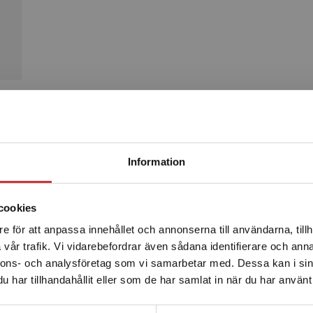
Produkter
Begränsad fraktregion
Information
cookies
e för att anpassa innehållet och annonserna till användarna, tillh
Det verkar som att du besöker studentlitteratur.se via en
vår trafik. Vi vidarebefordrar även sådana identifierare och anna
enhet utanför Sverige. Vi erbjuder inte leveranser utanför
nnons- och analysföretag som vi samarbetar med. Dessa kan i sin
Sverige. För att kunna slutföra ett köp måste
har tillhandahållit eller som de har samlat in när du har använt 
leveransadressen vara i Sverige.
Läs mer