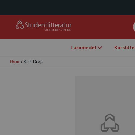
Läromedel
Kurslitt
Hem
/
Karl Dreja