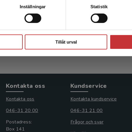
Kontakta kundservice
rurgi
Omvårdnad & medicin
Omvå
Inställningar
Statistik
Ekwall, A - Jansson, A (red.)
Ekwall
Stäng
409 kr
inkl. moms
618 k
Tillåt urval
Exkl. moms: 386 kr
Exkl. 
Kontakta oss
Kundservice
Kontakta oss
Kontakta kundservice
046-31 20 00
046-31 21 00
Postadress:
Frågor och svar
Box 141