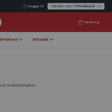
Logga in
Handlar som:
Privatkund
Varukorg
örfattare
Aktuellt
 och invärtesmedicin,