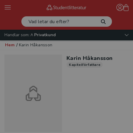
Handlar som:
Privatkund
Hem
/
Karin Håkansson
Karin Håkansson
Kapitelförfattare