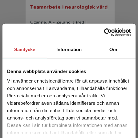
Teamarbete i neurologisk vård
Ozanne, A - Zelano, J (red.)
348 kr
inkl. moms
Exkl. moms: 328 kr
Samtycke
Information
Om
Denna webbplats använder cookies
Vi använder enhetsidentifierare för att anpassa innehållet
och annonserna till användarna, tillhandahålla funktioner
för sociala medier och analysera vår trafik. Vi
Begränsad fraktregion
vidarebefordrar även sådana identifierare och annan
Teamarbete i neurologisk vård
information från din enhet till de sociala medier och
annons- och analysföretag som vi samarbetar med.
Ozanne, A - Zelano, J (red.)
Dessa kan i sin tur kombinera informationen med annan
554 kr
inkl. moms
information som du har tillhandahållit eller som de har
Det verkar som att du besöker
Exkl. moms: 523 kr