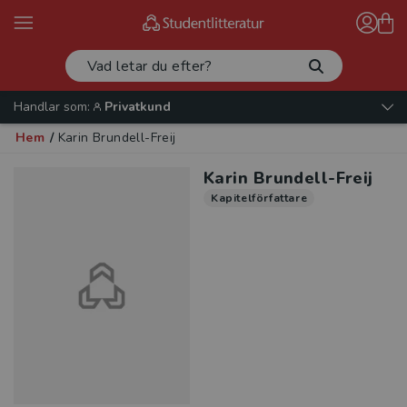
Handlar som:
Privatkund
Hem
/
Karin Brundell-Freij
Karin Brundell-Freij
Kapitelförfattare