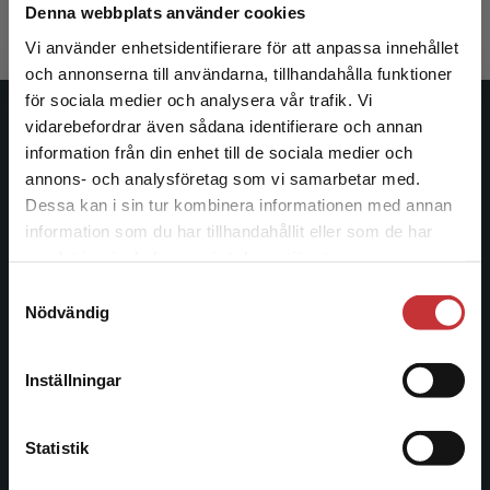
Exkl. moms: 428 kr
Denna webbplats använder cookies
Vi använder enhetsidentifierare för att anpassa innehållet
och annonserna till användarna, tillhandahålla funktioner
för sociala medier och analysera vår trafik. Vi
Begränsad fraktregion
vidarebefordrar även sådana identifierare och annan
Studentlitteratur
information från din enhet till de sociala medier och
annons- och analysföretag som vi samarbetar med.
Studentlitteratur grundades 1963 och är idag Sveriges
Dessa kan i sin tur kombinera informationen med annan
ledande utbildningsförlag. Med läromedel, kurslitteratur,
information som du har tillhandahållit eller som de har
facklitteratur, utbildningar och digitala
Det verkar som att du besöker
samlat in när du har använt deras tjänster.
informationstjänster i utbudet, finns Studentlitteratur med
studentlitteratur.se via en enhet utanför Sverige.
längs hela kunskapsresan.
Samtyckesval
Vi erbjuder inte leveranser utanför Sverige. För
Nödvändig
att kunna slutföra ett köp måste
leveransadressen vara i Sverige.
Läs mer
Kontakta oss
Inställningar
Kontakta oss
Kontakta kundservice
046-31 20 00
Statistik
Postadress: