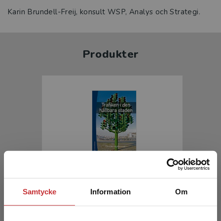
Karin Brundell-Freij, konsult WSP, Analys och Strategi.
Produkter
Trafiken i den hållbara staden
Samtycke
Information
Om
Hydén, Christer (red.)
454 kr
inkl. moms