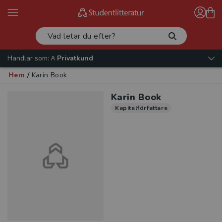
Handlar som:
Privatkund
Hem
/
Karin Book
Karin Book
Kapitelförfattare