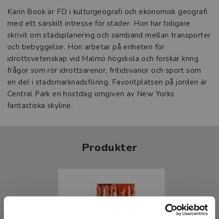
Karin Book är FD i kulturgeografi och ekonomisk geografi
med ett särskilt intresse för städer. Hon har tidigare
skrivit om stadsplanering och samband mellan transporter
och bebyggelse. Hon arbetar på enheten för
idrottsvetenskap vid Malmö högskola och forskar kring
frågor som rör idrottsarenor, fritidsvanor och sport som
en del i stadsmarknadsföring. Favoritplatsen på jorden är
Central Park en höstdag omgiven av New Yorks
fantastiska skyline.
Produkter