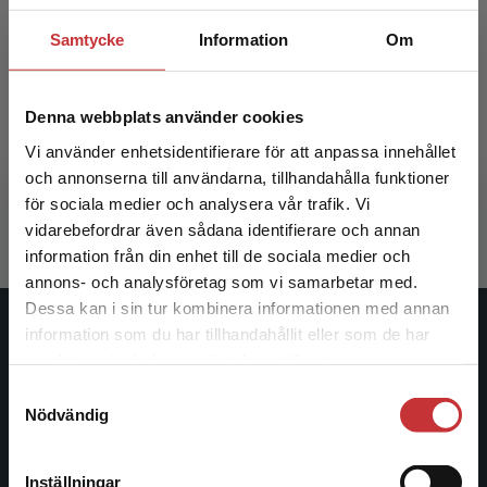
Samtycke
Information
Om
Idrottsvetenskap
Denna webbplats använder cookies
Vi använder enhetsidentifierare för att anpassa innehållet
Hedenborg, Susanna (red.)
och annonserna till användarna, tillhandahålla funktioner
359 kr
inkl. moms
för sociala medier och analysera vår trafik. Vi
Exkl. moms: 339 kr
Begränsad fraktregion
vidarebefordrar även sådana identifierare och annan
information från din enhet till de sociala medier och
annons- och analysföretag som vi samarbetar med.
Dessa kan i sin tur kombinera informationen med annan
information som du har tillhandahållit eller som de har
Studentlitteratur
Det verkar som att du besöker
samlat in när du har använt deras tjänster.
studentlitteratur.se via en enhet utanför Sverige.
Studentlitteratur grundades 1963 och är idag Sveriges
Samtyckesval
Vi erbjuder inte leveranser utanför Sverige. För
Nödvändig
ledande utbildningsförlag. Med läromedel, kurslitteratur,
att kunna slutföra ett köp måste
facklitteratur, utbildningar och digitala
leveransadressen vara i Sverige.
Läs mer
informationstjänster i utbudet, finns Studentlitteratur med
Inställningar