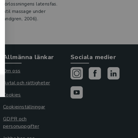
 förlossningens latensfas.
 taktil massage under
 Lundgren, 2006).
Allmänna länkar
Sociala medier
Om oss
Avtal och rättigheter
Cookies
Cookieinställningar
GDPR och
personuppgifter