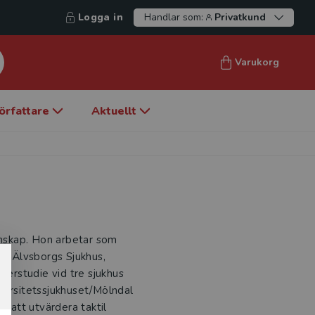
Logga in
Handlar som:
Privatkund
Varukorg
örfattare
Aktuellt
tenskap. Hon arbetar som
ra Älvsborgs Sjukhus,
terstudie vid tre sjukhus
versitetssjukhuset/Mölndal
e att utvärdera taktil