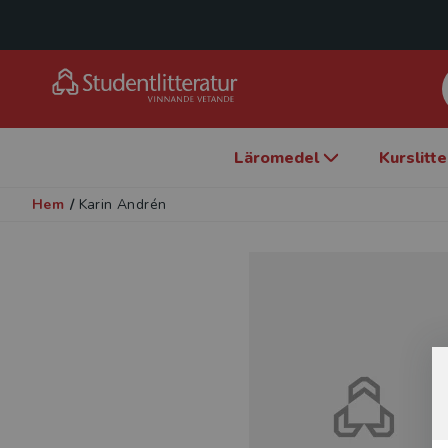
Läromedel
Kurslitt
Hem
/
Karin Andrén