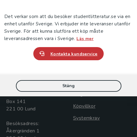
massage hos förstföderskor som söker vård under
En aktuell publikation är Kvinnors upplevelser av
Det verkar som att du besöker studentlitteratur.se via en
förlossningens latensfas (Andrén, Störholt &amp;
enhet utanför Sverige. Vi erbjuder inte leveranser utanför
Sverige. För att kunna slutföra ett köp måste
leveransadressen vara i Sverige.
Läs mer
Kontakta kundservice
Kontakta oss
Kundservice
Kontakta oss
Kontakta kundservice
046-31 20 00
046-31 21 00
Stäng
Postadress:
Frågor och svar
Box 141
Köpvillkor
221 00 Lund
Systemkrav
Besöksadress:
Åkergränden 1