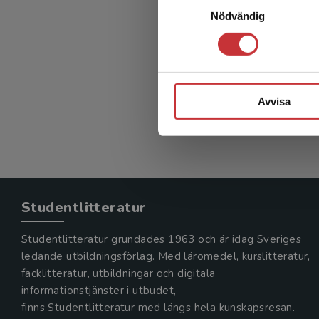
Examen
Nödvändig
l
Martinsso
224 kr
in
Avvisa
Exkl. mom
Studentlitteratur
Studentlitteratur grundades 1963 och är idag Sveriges
ledande utbildningsförlag. Med läromedel, kurslitteratur,
facklitteratur, utbildningar och digitala
informationstjänster i utbudet,
finns Studentlitteratur med längs hela kunskapsresan.