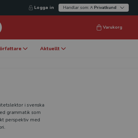
Logga in
Handlar som:
Privatkund
Varukorg
örfattare
Aktuellt
sitetslektor i svenska
 med grammatik som
skt perspektiv med
ri.