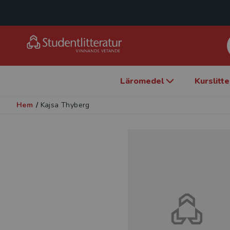
Läromedel
Kurslitt
Hem
/
Kajsa Thyberg