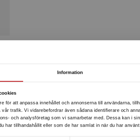
Produkter
Begränsad fraktregion
Information
cookies
e för att anpassa innehållet och annonserna till användarna, tillh
Det verkar som att du besöker studentlitteratur.se via en
vår trafik. Vi vidarebefordrar även sådana identifierare och anna
enhet utanför Sverige. Vi erbjuder inte leveranser utanför
nnons- och analysföretag som vi samarbetar med. Dessa kan i sin
Sverige. För att kunna slutföra ett köp måste
har tillhandahållit eller som de har samlat in när du har använt 
leveransadressen vara i Sverige.
Läs mer