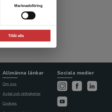
åk- och
Marknadsföring
ik
Tillåt alla
Allmänna länkar
Sociala medier
Om oss
Avtal och rättigheter
Cookies