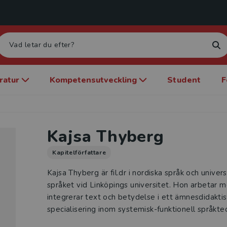
eratur
Kompetensutveckling
Student
F
Kajsa Thyberg
Kapitelförfattare
Kajsa Thyberg är fil.dr i nordiska språk och univer
språket vid Linköpings universitet. Hon arbetar
integrerar text och betydelse i ett ämnesdidakti
specialisering inom systemisk-funktionell språkteo