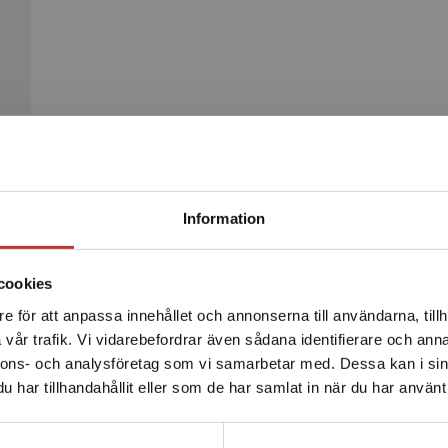
Begränsad fraktregion
Produkter
Information
cookies
e för att anpassa innehållet och annonserna till användarna, tillh
Det verkar som att du besöker studentlitteratur.se via en
vår trafik. Vi vidarebefordrar även sådana identifierare och anna
enhet utanför Sverige. Vi erbjuder inte leveranser utanför
nnons- och analysföretag som vi samarbetar med. Dessa kan i sin
Sverige. För att kunna slutföra ett köp måste
har tillhandahållit eller som de har samlat in när du har använt 
leveransadressen vara i Sverige.
Läs mer
Kontakta kundservice