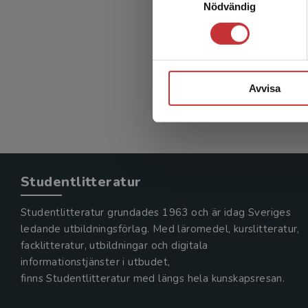
Nödvändig
Vad är 
Andersson
330 kr
in
Exkl. mom
Avvisa
Studentlitteratur
Studentlitteratur grundades 1963 och är idag Sveriges
ledande utbildningsförlag. Med läromedel, kurslitteratur,
facklitteratur, utbildningar och digitala
informationstjänster i utbudet,
finns Studentlitteratur med längs hela kunskapsresan.