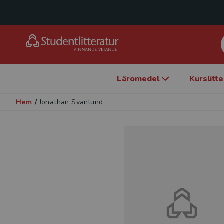
Läromedel
Kurslitt
Hem
/
Jonathan Svanlund