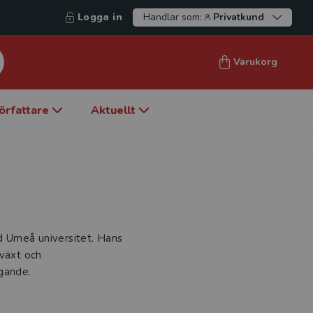
Logga in
Handlar som:
Privatkund
Varukorg
örfattare
Aktuellt
id Umeå universitet. Hans
lväxt och
agande.