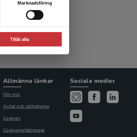
Marknadsföring
oria?
(red.)
Tillåt alla
Allmänna länkar
Sociala medier
Om oss
Avtal och rättigheter
Cookies
Cookieinställningar