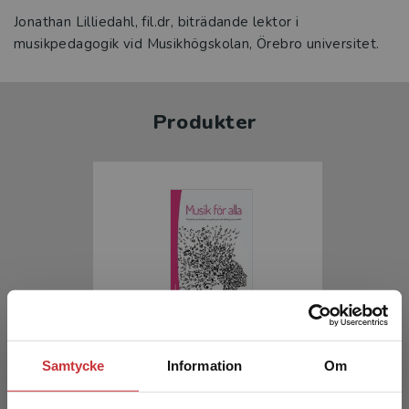
Jonathan Lilliedahl, fil.dr, biträdande lektor i
musikpedagogik vid Musikhögskolan, Örebro universitet.
Produkter
Musik för alla
Samtycke
Information
Om
Varköy, Ö R - Söderman, J (red.)