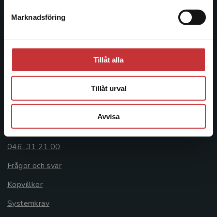
Postadress:
Marknadsföring
Stäng
Box 141
221 00 Lund
Besöksadress:
Tillåt alla
Åkergränden 1
Tillåt urval
Kundservice
Avvisa
Kontakta kundservice
046-31 21 00
Frågor och svar
Köpvillkor
Systemkrav