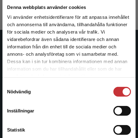
287 kr
inkl. moms
Denna webbplats använder cookies
Exkl. moms: 271 kr
Vi använder enhetsidentifierare för att anpassa innehållet
och annonserna till användarna, tillhandahålla funktioner
för sociala medier och analysera vår trafik. Vi
Begränsad fraktregion
vidarebefordrar även sådana identifierare och annan
Studentlitteratur
information från din enhet till de sociala medier och
annons- och analysföretag som vi samarbetar med.
Studentlitteratur grundades 1963 och är idag Sveriges
Dessa kan i sin tur kombinera informationen med annan
ledande utbildningsförlag. Med läromedel, kurslitteratur,
information som du har tillhandahållit eller som de har
Det verkar som att du besöker
facklitteratur, utbildningar och digitala
samlat in när du har använt deras tjänster.
studentlitteratur.se via en enhet utanför Sverige.
informationstjänster i utbudet, finns Studentlitteratur med
Samtyckesval
Vi erbjuder inte leveranser utanför Sverige. För
längs hela kunskapsresan.
Nödvändig
att kunna slutföra ett köp måste
leveransadressen vara i Sverige.
Läs mer
Kontakta oss
Inställningar
Kontakta kundservice
Kontakta oss
Statistik
046-31 20 00