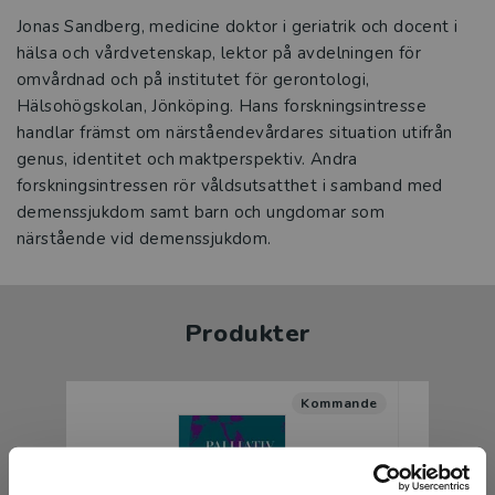
Jonas Sandberg, medicine doktor i geriatrik och docent i
hälsa och vårdvetenskap, lektor på avdelningen för
omvårdnad och på institutet för gerontologi,
Hälsohögskolan, Jönköping. Hans forskningsintresse
handlar främst om närståendevårdares situation utifrån
genus, identitet och maktperspektiv. Andra
forskningsintressen rör våldsutsatthet i samband med
demenssjukdom samt barn och ungdomar som
närstående vid demenssjukdom.
Produkter
Kommande