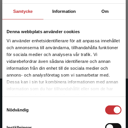
Samtycke
Information
Om
Palliativ vård
Palliativ
Denna webbplats använder cookies
Vi använder enhetsidentifierare för att anpassa innehållet
Melin-Johansson, Christina m.fl. (red.)
Andershed,
och annonserna till användarna, tillhandahålla funktioner
434 kr
inkl. moms
293 kr
ink
för sociala medier och analysera vår trafik. Vi
Exkl. moms: 409 kr
Exkl. moms
Begränsad fraktregion
vidarebefordrar även sådana identifierare och annan
information från din enhet till de sociala medier och
annons- och analysföretag som vi samarbetar med.
Dessa kan i sin tur kombinera informationen med annan
information som du har tillhandahållit eller som de har
Det verkar som att du besöker
Studentlitteratur
samlat in när du har använt deras tjänster.
studentlitteratur.se via en enhet utanför Sverige.
Samtyckesval
Vi erbjuder inte leveranser utanför Sverige. För
Studentlitteratur grundades 1963 och är idag Sveriges
Nödvändig
att kunna slutföra ett köp måste
ledande utbildningsförlag. Med läromedel, kurslitteratur,
leveransadressen vara i Sverige.
Läs mer
facklitteratur, utbildningar och digitala
informationstjänster i utbudet, finns Studentlitteratur med
Inställningar