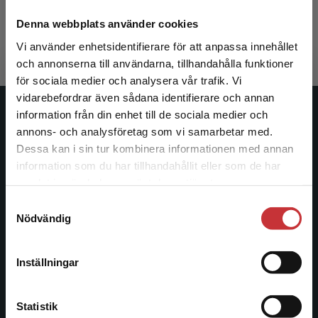
Hietala, S-O - Åhlström-Riklund, K (red.)
332 kr
inkl. moms
Denna webbplats använder cookies
Exkl. moms: 313 kr
Vi använder enhetsidentifierare för att anpassa innehållet
och annonserna till användarna, tillhandahålla funktioner
för sociala medier och analysera vår trafik. Vi
Begränsad fraktregion
vidarebefordrar även sådana identifierare och annan
information från din enhet till de sociala medier och
Studentlitteratur
annons- och analysföretag som vi samarbetar med.
Dessa kan i sin tur kombinera informationen med annan
Studentlitteratur grundades 1963 och är idag Sveriges
information som du har tillhandahållit eller som de har
ledande utbildningsförlag. Med läromedel, kurslitteratur,
Det verkar som att du besöker
samlat in när du har använt deras tjänster.
facklitteratur, utbildningar och digitala
studentlitteratur.se via en enhet utanför Sverige.
Samtyckesval
informationstjänster i utbudet, finns Studentlitteratur med
Vi erbjuder inte leveranser utanför Sverige. För
Nödvändig
längs hela kunskapsresan.
att kunna slutföra ett köp måste
leveransadressen vara i Sverige.
Läs mer
Kontakta oss
Inställningar
Kontakta kundservice
Kontakta oss
Statistik