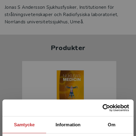
Jonas S Andersson Sjukhusfysiker, Institutionen för
strålningsvetenskaper och Radiofysiska laboratoriet,
Norrlands universitetssjukhus, Umeå.
Produkter
Nuklearmedicin
Samtycke
Information
Om