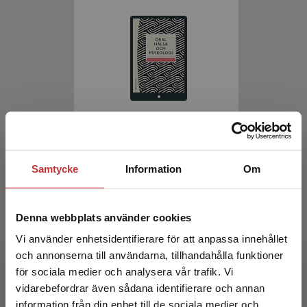
Oral hälsa och psykologi
Hakeberg, M - Wide, U (red.)
Samtycke
Information
Om
215 kr
inkl. moms
Exkl. moms: 203 kr
Denna webbplats använder cookies
Vi använder enhetsidentifierare för att anpassa innehållet
och annonserna till användarna, tillhandahålla funktioner
för sociala medier och analysera vår trafik. Vi
Begränsad fraktregion
vidarebefordrar även sådana identifierare och annan
information från din enhet till de sociala medier och