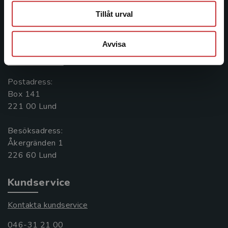
Tillåt urval
Kontakta oss
Kontakta oss
Avvisa
046-31 20 00
Postadress:
Box 141
221 00 Lund
Besöksadress:
Åkergränden 1
Kundservice
Kontakta kundservice
046-31 21 00