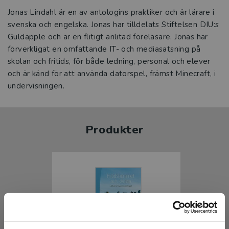
Jonas Lindahl är en av antologins praktiker och är lärare i
svenska och engelska. Jonas har tilldelats Stiftelsen DIU:s
Guldäpple och är en flitigt anlitad föreläsare. Jonas har
förverkligat en omfattande IT- och mediasatsning på
skolan och fritids, för både ledning, personal och elever
och är känd för att använda datorspel, främst Minecraft, i
undervisningen.
Produkter