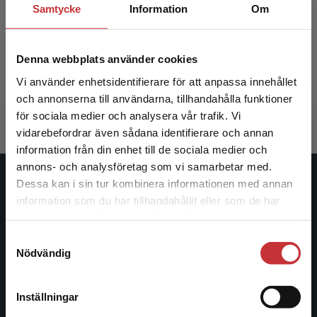
Samtycke
Information
Om
Fritidshemmet och skolan
Denna webbplats använder cookies
Pihlgren, Ann (red.)
Vi använder enhetsidentifierare för att anpassa innehållet
350 kr
inkl. moms
och annonserna till användarna, tillhandahålla funktioner
Exkl. moms: 330 kr
för sociala medier och analysera vår trafik. Vi
Begränsad fraktregion
vidarebefordrar även sådana identifierare och annan
information från din enhet till de sociala medier och
annons- och analysföretag som vi samarbetar med.
Dessa kan i sin tur kombinera informationen med annan
Studentlitteratur
information som du har tillhandahållit eller som de har
Det verkar som att du besöker
samlat in när du har använt deras tjänster.
Studentlitteratur grundades 1963 och är idag Sveriges
studentlitteratur.se via en enhet utanför Sverige.
ledande utbildningsförlag. Med läromedel, kurslitteratur,
Samtyckesval
Vi erbjuder inte leveranser utanför Sverige. För
Nödvändig
facklitteratur, utbildningar och digitala
att kunna slutföra ett köp måste
informationstjänster i utbudet, finns Studentlitteratur med
leveransadressen vara i Sverige.
Läs mer
längs hela kunskapsresan.
Inställningar
Kontakta kundservice