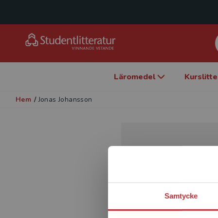
Läromedel
Kurslitt
Hem
/
Jonas Johansson
Samtycke