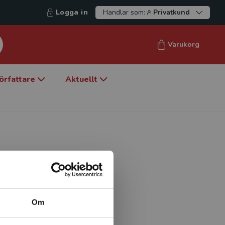
Logga in
Handlar som:
Privatkund
Varukorg
örfattare
Aktuellt
venska och historia och har
urs 7–9. Han har inom ramen
 inriktning mot didaktik
Om
ares intentioner med
er de senaste sju åren