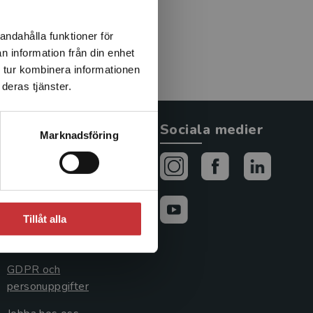
-period och arbetar sedan
andahålla funktioner för
n information från din enhet
 tur kombinera informationen
deras tjänster.
Allmänna länkar
Sociala medier
Marknadsföring
Om oss
Avtal och rättigheter
Cookies
Tillåt alla
Cookieinställningar
GDPR och
personuppgifter