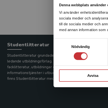
Denna webbplats använder 
Vi använder enhetsidentifierar
sociala medier och analysera 
till de sociala medier och a
med annan information som du 
Samtyckesval
Studentlitteratur
Nödvändig
Studentlitteratur grundades 1963 och är idag Sveriges
ledande utbildningsförlag. Med läromedel, kurslitteratur,
facklitteratur, utbildningar och digitala
informationstjänster i utbudet,
Avvisa
finns Studentlitteratur med längs hela kunskapsresan.