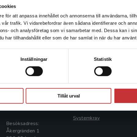
kontinuerligt handlett studenter under deras vfu
cookies
en tid som lärarutbildare på Uppsala universitet.
e för att anpassa innehållet och annonserna till användarna, tillh
Det verkar som att du besöker studentlitteratur.se via en
vår trafik. Vi vidarebefordrar även sådana identifierare och anna
enhet utanför Sverige. Vi erbjuder inte leveranser utanför
nnons- och analysföretag som vi samarbetar med. Dessa kan i sin
Sverige. För att kunna slutföra ett köp måste
har tillhandahållit eller som de har samlat in när du har använt 
leveransadressen vara i Sverige.
Läs mer
Kontakta kundservice
Kontakta oss
Kundservice
Inställningar
Statistik
Kontakta oss
Kontakta kundservice
046-31 20 00
046-31 21 00
Stäng
Postadress:
Frågor och svar
Tillåt urval
Box 141
Köpvillkor
221 00 Lund
Systemkrav
Besöksadress:
Åkergränden 1