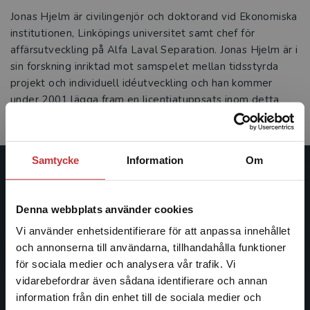
Jonas Hjelm är civilingenjör och doktorand vid Ekonomiska
institutionen, Linköpings universitet samt chef för
affärsutveckling på Alfa Laval Separation. Jonas Hjelm är i
sin forskning inriktad mot samspelet mellan tidsstyrda
projekt och individuell idéutveckling och han kommer
under 2001 lägga fram en licentiatuppsats inom detta
område. E-mail: jonas.hjelm@alfalaval.com
Samtycke
Information
Om
Studentlitteratur
Denna webbplats använder cookies
Studentlitteratur grundades 1963 och är idag Sveriges
ledande utbildningsförlag. Med läromedel, kurslitteratur,
Vi använder enhetsidentifierare för att anpassa innehållet
facklitteratur, utbildningar och digitala
och annonserna till användarna, tillhandahålla funktioner
informationstjänster i utbudet, finns Studentlitteratur med
för sociala medier och analysera vår trafik. Vi
Begränsad fraktregion
längs hela kunskapsresan.
vidarebefordrar även sådana identifierare och annan
information från din enhet till de sociala medier och