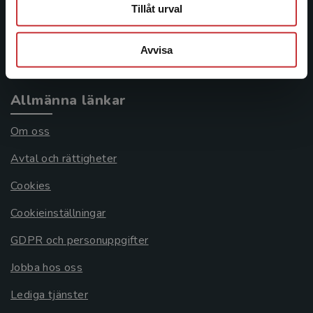
Frågor och svar
Tillåt urval
Köpvillkor
Avvisa
Systemkrav
Allmänna länkar
Om oss
Avtal och rättigheter
Cookies
Cookieinställningar
GDPR och personuppgifter
Jobba hos oss
Lediga tjänster