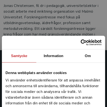
Jonas Christensen, fil dr i pedagogik, universitetslektor i
socialt arbete med inriktning organisation vid Malmö
Universitet. Forskningsintresse med fokus på
utbildningsvetenskap, äldrefrågor, profession samt
metodutveckling. Ett särskilt forskningsintresse ligger
kring frågor som har med gränsöverskridande möten i
utbildning, där lokal och global miljö möts.
Samtycke
Information
Om
Studentlitteratur
Denna webbplats använder cookies
Studentlitteratur grundades 1963 och är idag Sveriges
ledande utbildningsförlag. Med läromedel, kurslitteratur,
Vi använder enhetsidentifierare för att anpassa innehållet
facklitteratur, utbildningar och digitala
och annonserna till användarna, tillhandahålla funktioner
informationstjänster i utbudet, finns Studentlitteratur med
för sociala medier och analysera vår trafik. Vi
Begränsad fraktregion
längs hela kunskapsresan.
vidarebefordrar även sådana identifierare och annan
information från din enhet till de sociala medier och