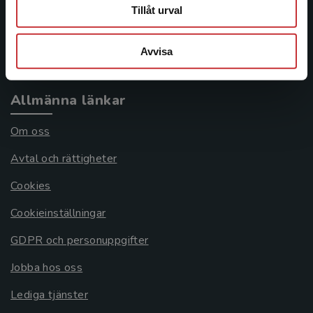
Frågor och svar
Tillåt urval
Köpvillkor
Avvisa
Systemkrav
Allmänna länkar
Om oss
Avtal och rättigheter
Cookies
Cookieinställningar
GDPR och personuppgifter
Jobba hos oss
Lediga tjänster