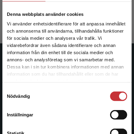
Varköy, Ö R - Söderman, J (red.)
Denna webbplats använder cookies
287 kr
inkl. moms
Exkl. moms: 271 kr
Vi använder enhetsidentifierare för att anpassa innehållet
och annonserna till användarna, tillhandahålla funktioner
för sociala medier och analysera vår trafik. Vi
Begränsad fraktregion
vidarebefordrar även sådana identifierare och annan
information från din enhet till de sociala medier och
Studentlitteratur
annons- och analysföretag som vi samarbetar med.
Dessa kan i sin tur kombinera informationen med annan
Studentlitteratur grundades 1963 och är idag Sveriges
information som du har tillhandahållit eller som de har
Det verkar som att du besöker
ledande utbildningsförlag. Med läromedel, kurslitteratur,
samlat in när du har använt deras tjänster.
studentlitteratur.se via en enhet utanför Sverige.
facklitteratur, utbildningar och digitala
Samtyckesval
Vi erbjuder inte leveranser utanför Sverige. För
informationstjänster i utbudet, finns Studentlitteratur med
Nödvändig
att kunna slutföra ett köp måste
längs hela kunskapsresan.
leveransadressen vara i Sverige.
Läs mer
Inställningar
Kontakta oss
Kontakta kundservice
Kontakta oss
Statistik