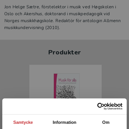
Jon Helge Sætre, förstelektor i musik ved Høgskolen i
Oslo och Akershus, doktorand i musikpedagogik vid
Norges musikkhøgskole. Redaktör för antologin Allmenn
musikkundervisning (2010).
Produkter
Musik för alla
Samtycke
Information
Om