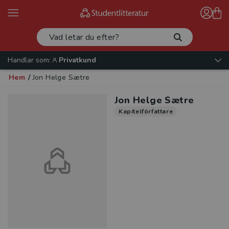
Handlar som:
Privatkund
Hem
/
Jon Helge Sætre
Jon Helge Sætre
Kapitelförfattare