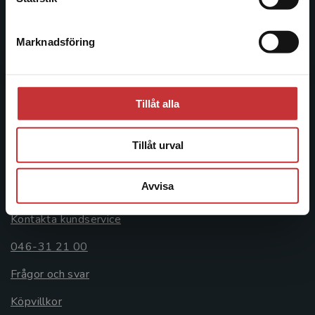
046-31 20 00
Marknadsföring
Stäng
Postadress:
Box 141
221 00 Lund
Tillåt alla
Besöksadress:
Åkergränden 1
Tillåt urval
Kundservice
Avvisa
Kontakta kundservice
046-31 21 00
Frågor och svar
Köpvillkor