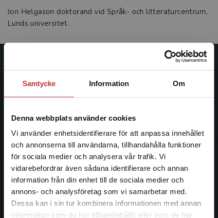
Jon Helgason doktorand vid Språk- och litteraturcentrum,
Lunds universitet.
Studentlitteratur
Samtycke
Information
Om
Studentlitteratur grundades 1963 och är idag Sveriges
ledande utbildningsförlag. Med läromedel, kurslitteratur,
facklitteratur, utbildningar och digitala
Denna webbplats använder cookies
informationstjänster i utbudet, finns Studentlitteratur med
Vi använder enhetsidentifierare för att anpassa innehållet
längs hela kunskapsresan.
och annonserna till användarna, tillhandahålla funktioner
för sociala medier och analysera vår trafik. Vi
Kontakta oss
Begränsad fraktregion
vidarebefordrar även sådana identifierare och annan
information från din enhet till de sociala medier och
Kontakta oss
annons- och analysföretag som vi samarbetar med.
Dessa kan i sin tur kombinera informationen med annan
046-31 20 00
information som du har tillhandahållit eller som de har