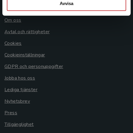
Avvisa
Allmänna länkar
Om oss
Avtal och rättigheter
Cookies
Cookieinställningar
GDPR och personuppgifter
Jobba hos oss
Lediga tjänster
Nyhetsbrev
Press
Tillgänglighet