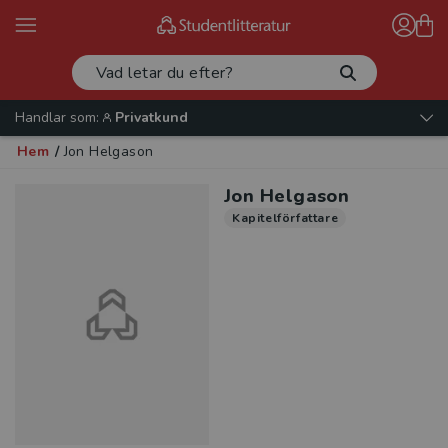
Handlar som:
Privatkund
Hem
/
Jon Helgason
Jon Helgason
Kapitelförfattare