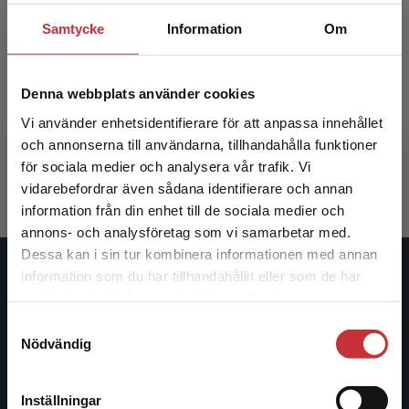
Samtycke
Information
Om
Lärare som ledare
Denna webbplats använder cookies
Vi använder enhetsidentifierare för att anpassa innehållet
Berg, Gunnar m.fl. (red.)
och annonserna till användarna, tillhandahålla funktioner
384 kr
inkl. moms
för sociala medier och analysera vår trafik. Vi
Exkl. moms: 362 kr
Begränsad fraktregion
vidarebefordrar även sådana identifierare och annan
information från din enhet till de sociala medier och
annons- och analysföretag som vi samarbetar med.
Dessa kan i sin tur kombinera informationen med annan
information som du har tillhandahållit eller som de har
Studentlitteratur
Det verkar som att du besöker
samlat in när du har använt deras tjänster.
studentlitteratur.se via en enhet utanför Sverige.
Studentlitteratur grundades 1963 och är idag Sveriges
Samtyckesval
Vi erbjuder inte leveranser utanför Sverige. För
Nödvändig
ledande utbildningsförlag. Med läromedel, kurslitteratur,
att kunna slutföra ett köp måste
facklitteratur, utbildningar och digitala
leveransadressen vara i Sverige.
Läs mer
informationstjänster i utbudet, finns Studentlitteratur med
Inställningar