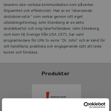
lärarens icke-verbala kommunikation som påverkar
följsamhet och effektivitet. Han är en ”oberoende
skolobservatör” som verkar genom sitt eget
utbildningsföretag. John Steinberg är en aktiv
skoldebattör och ivrig lärarfortbildare. John Steinberg,
som kom till Sverige från USA 1971, har varit
programledare för URs tv-serie ”Dr. John” och är känd för
sitt handfasta, praktiska och engagerande sätt att leda
kurser och föreläsa.
Produkter