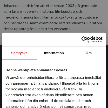
Johannes Lundström arbetar sedan 2003 på gymnasiet
som lärare i svenska, historia, filmkunskap och
mediekommunikation. Han är också lokal lärarutbildare
och handleder samt examinerar lärarkandidater. Förutom
detta uppdrag är Lundström verksam i
bedömningsgrupper för nationella prov i Svenska 3.
Samtycke
Information
Om
Studentlitteratur
Studentlitteratur grundades 1963 och är idag Sveriges
Denna webbplats använder cookies
ledande utbildningsförlag. Med läromedel, kurslitteratur,
Vi använder enhetsidentifierare för att anpassa innehållet
facklitteratur, utbildningar och digitala
och annonserna till användarna, tillhandahålla funktioner
informationstjänster i utbudet, finns Studentlitteratur med
för sociala medier och analysera vår trafik. Vi
längs hela kunskapsresan.
Begränsad fraktregion
vidarebefordrar även sådana identifierare och annan
information från din enhet till de sociala medier och
Kontakta oss
annons- och analysföretag som vi samarbetar med.