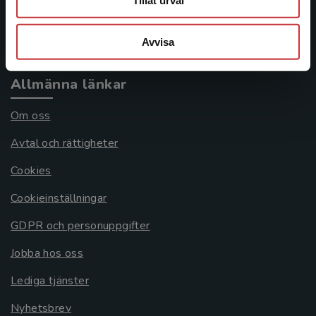
Tillåt urval
Köpvillkor
Avvisa
Systemkrav
Allmänna länkar
Om oss
Avtal och rättigheter
Cookies
Cookieinställningar
GDPR och personuppgifter
Jobba hos oss
Lediga tjänster
Nyhetsbrev