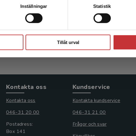
Kontakta kundservice
Inställningar
Statistik
lan som lärandemiljö
Förskolan som lärand
 - Sjöman, M (red.)
Sjöman, M - Björck, E (red.)
Stäng
kl. moms
200 kr
inkl. moms
Tillåt urval
s: 305 kr
Exkl. moms: 189 kr
Kontakta oss
Kundservice
Kontakta oss
Kontakta kundservice
046-31 20 00
046-31 21 00
Postadress:
Frågor och svar
Box 141