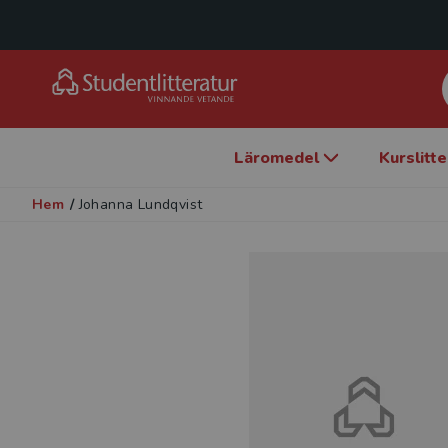
Läromedel
Kurslitt
Hem
/
Johanna Lundqvist