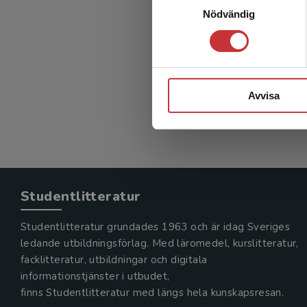
Nödvändig
Försko
Björck, E
323 kr
in
Avvisa
Exkl. mom
Studentlitteratur
Studentlitteratur grundades 1963 och är idag Sveriges
ledande utbildningsförlag. Med läromedel, kurslitteratur,
facklitteratur, utbildningar och digitala
informationstjänster i utbudet,
finns Studentlitteratur med längs hela kunskapsresan.