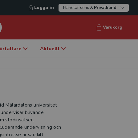
Logga in
Handlar som:
Privatkund
Varukorg
örfattare
Aktuellt
id Mälardalens universitet
undervisar blivande
om stödinsatser,
kluderande undervisning och
sintresse är särskilt