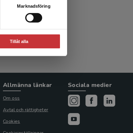
Marknadsföring
emiljö
Tillåt alla
Allmänna länkar
Sociala medier
Om oss
Avtal och rättigheter
Cookies