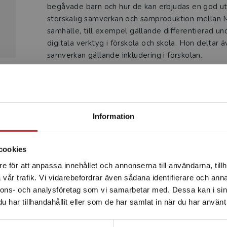
begåvade barn och hur de kan erbjudas en god ut
storskalig samverkan och samproduktion mella
samhälle, till exempel gällande differentierad un
digitala verktyg i förskola och skola. Hon deltar ä
samverkan gällande inkludering i förskolan.
Begränsad fraktregion
Information
Produkter
cookies
e för att anpassa innehållet och annonserna till användarna, tillh
Det verkar som att du besöker studentlitteratur.se via en
vår trafik. Vi vidarebefordrar även sådana identifierare och anna
enhet utanför Sverige. Vi erbjuder inte leveranser utanför
nnons- och analysföretag som vi samarbetar med. Dessa kan i sin
Sverige. För att kunna slutföra ett köp måste
har tillhandahållit eller som de har samlat in när du har använt 
leveransadressen vara i Sverige.
Läs mer