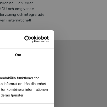
bildning. Hon leder
n MDU och omgivande
dervisning och integrerade
ven i internationell
Om
andahålla funktioner för
n information från din enhet
 tur kombinera informationen
deras tjänster.