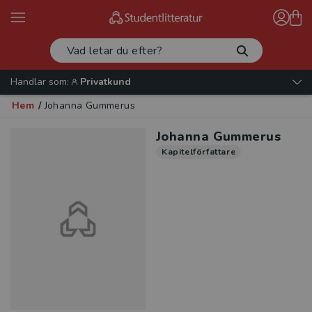
Handlar som:
Privatkund
Hem
/
Johanna Gummerus
Johanna Gummerus
Kapitelförfattare