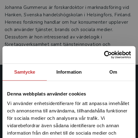
Johanna Gummerus är forskardoktor i marknadsföring vid
Hanken, Svenska handelshögskolan i Helsingfors, Finland.
Hennes forskning handlar om hur konsumenter upplever
och använder tjänster, brands och sociala medier.
Dessutom är hon intresserad av värdelogik i
företagsverksamhet samt tjänsteinnovation och
kundrelationer i samband med elektroniska tjänster.
Samtycke
Information
Om
Studentlitteratur
Denna webbplats använder cookies
Studentlitteratur grundades 1963 och är idag Sveriges
ledande utbildningsförlag. Med läromedel, kurslitteratur,
Vi använder enhetsidentifierare för att anpassa innehållet
facklitteratur, utbildningar och digitala
och annonserna till användarna, tillhandahålla funktioner
informationstjänster i utbudet, finns Studentlitteratur med
för sociala medier och analysera vår trafik. Vi
Begränsad fraktregion
längs hela kunskapsresan.
vidarebefordrar även sådana identifierare och annan
information från din enhet till de sociala medier och