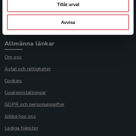
Frågor och svar
Tillåt urval
Köpvillkor
Avvisa
Systemkrav
Allmänna länkar
Om oss
Avtal och rättigheter
Cookies
Cookieinställningar
GDPR och personuppgifter
Jobba hos oss
Lediga tjänster