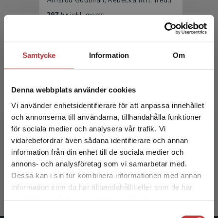
Arnsrud Godtman, Rebecka m.fl. (red.)
297 kr
inkl. moms
Exkl. moms: 280 kr
Samtycke
Information
Om
Denna webbplats använder cookies
Vi använder enhetsidentifierare för att anpassa innehållet
och annonserna till användarna, tillhandahålla funktioner
för sociala medier och analysera vår trafik. Vi
Urologi
Begränsad fraktregion
vidarebefordrar även sådana identifierare och annan
information från din enhet till de sociala medier och
Arnsrud Godtman, Rebecka m.fl. (red.)
annons- och analysföretag som vi samarbetar med.
475 kr
inkl. moms
Dessa kan i sin tur kombinera informationen med annan
Exkl. moms: 448 kr
information som du har tillhandahållit eller som de har
Det verkar som att du besöker
samlat in när du har använt deras tjänster.
studentlitteratur.se via en enhet utanför Sverige.
Samtyckesval
Vi erbjuder inte leveranser utanför Sverige. För