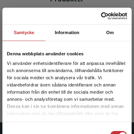
Samtycke
Information
Om
Denna webbplats använder cookies
Vi använder enhetsidentifierare för att anpassa innehållet
och annonserna till användarna, tillhandahålla funktioner
Bedömning i och av skolan
för sociala medier och analysera vår trafik. Vi
Begränsad fraktregion
vidarebefordrar även sådana identifierare och annan
Lundahl, C - Folke-Fichtelius, M (red.)
information från din enhet till de sociala medier och
396 kr
inkl. moms
annons- och analysföretag som vi samarbetar med.
Exkl. moms: 374 kr
Dessa kan i sin tur kombinera informationen med annan
information som du har tillhandahållit eller som de har
Det verkar som att du besöker
samlat in när du har använt deras tjänster.
studentlitteratur.se via en enhet utanför Sverige.
Samtyckesval
Vi erbjuder inte leveranser utanför Sverige. För