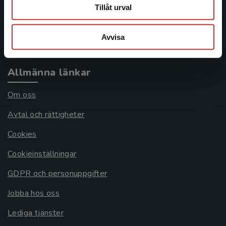
Frågor och svar
Tillåt urval
Köpvillkor
Avvisa
Systemkrav
Allmänna länkar
Om oss
Avtal och rättigheter
Cookies
Cookieinställningar
GDPR och personuppgifter
Jobba hos oss
Lediga tjänster