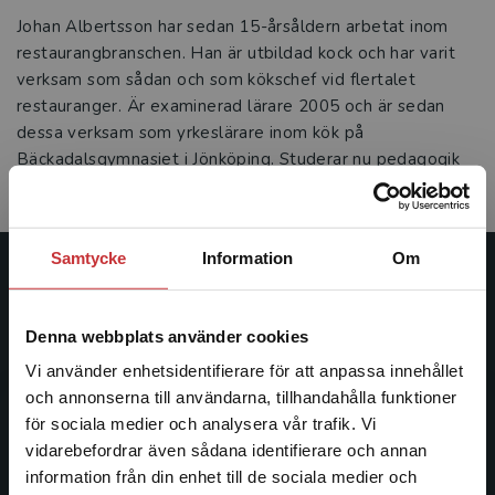
Johan Albertsson har sedan 15-årsåldern arbetat inom
restaurangbranschen. Han är utbildad kock och har varit
verksam som sådan och som kökschef vid flertalet
restauranger. Är examinerad lärare 2005 och är sedan
dessa verksam som yrkeslärare inom kök på
Bäckadalsgymnasiet i Jönköping. Studerar nu pedagogik
på avancerad nivå vid Högskolan i Jönköping.
Samtycke
Information
Om
Studentlitteratur
Denna webbplats använder cookies
Studentlitteratur grundades 1963 och är idag Sveriges
ledande utbildningsförlag. Med läromedel, kurslitteratur,
Vi använder enhetsidentifierare för att anpassa innehållet
facklitteratur, utbildningar och digitala
och annonserna till användarna, tillhandahålla funktioner
informationstjänster i utbudet, finns Studentlitteratur med
för sociala medier och analysera vår trafik. Vi
Begränsad fraktregion
längs hela kunskapsresan.
vidarebefordrar även sådana identifierare och annan
information från din enhet till de sociala medier och