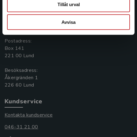
Kontakta oss
Tillåt urval
Kontakta oss
Avvisa
046-31 20 00
Postadress:
Box 141
221 00 Lund
Besöksadress:
Åkergränden 1
Kundservice
Kontakta kundservice
046-31 21 00