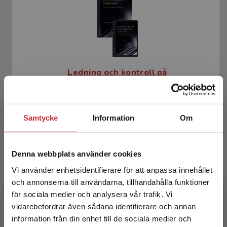
Ledning och kontroll på
värdepappersmarknaden
Mitelman Lindholm, Sara (red.)
Samtycke
Information
Om
624 kr
inkl. moms
Exkl. moms: 589 kr
Denna webbplats använder cookies
Vi använder enhetsidentifierare för att anpassa innehållet
och annonserna till användarna, tillhandahålla funktioner
för sociala medier och analysera vår trafik. Vi
Begränsad fraktregion
vidarebefordrar även sådana identifierare och annan
information från din enhet till de sociala medier och