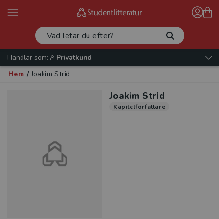
Handlar som:
Privatkund
Hem
/
Joakim Strid
Joakim Strid
Kapitelförfattare