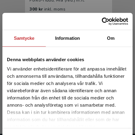
Porko-Hudd, Mia (red.) m.fl.
300 kr
inkl. moms
Exkl. moms: 283 kr
Samtycke
Information
Om
Denna webbplats använder cookies
Vi använder enhetsidentifierare för att anpassa innehållet
och annonserna till användarna, tillhandahålla funktioner
Slöjd i utbildning och samhälle
för sociala medier och analysera vår trafik. Vi
Begränsad fraktregion
vidarebefordrar även sådana identifierare och annan
Porko-Hudd, Mia (red.) m.fl.
information från din enhet till de sociala medier och
annons- och analysföretag som vi samarbetar med.
186 kr
inkl. moms
Dessa kan i sin tur kombinera informationen med annan
Exkl. moms: 175 kr
information som du har tillhandahållit eller som de har
Det verkar som att du besöker
samlat in när du har använt deras tjänster.
studentlitteratur.se via en enhet utanför Sverige.