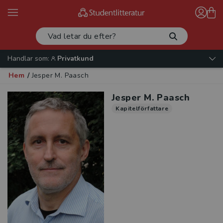
Handlar som:
Privatkund
Hem
/
Jesper M. Paasch
Jesper M. Paasch
Kapitelförfattare