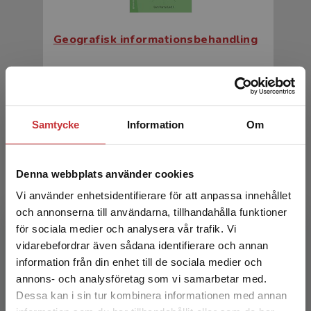
Geografisk informationsbehandling
Harrie, Lars (red.)
420 kr
inkl. moms
Exkl. moms: 396 kr
Samtycke
Information
Om
Denna webbplats använder cookies
Vi använder enhetsidentifierare för att anpassa innehållet
och annonserna till användarna, tillhandahålla funktioner
för sociala medier och analysera vår trafik. Vi
Begränsad fraktregion
vidarebefordrar även sådana identifierare och annan
information från din enhet till de sociala medier och
Geografisk informationsbehandling
annons- och analysföretag som vi samarbetar med.
Dessa kan i sin tur kombinera informationen med annan
Harrie, Lars (red.)