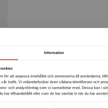
Begränsad fraktregion
Produkter
Information
cookies
e för att anpassa innehållet och annonserna till användarna, tillh
Det verkar som att du besöker studentlitteratur.se via en
vår trafik. Vi vidarebefordrar även sådana identifierare och anna
enhet utanför Sverige. Vi erbjuder inte leveranser utanför
nnons- och analysföretag som vi samarbetar med. Dessa kan i sin
Sverige. För att kunna slutföra ett köp måste
har tillhandahållit eller som de har samlat in när du har använt 
leveransadressen vara i Sverige.
Läs mer
Kontakta kundservice