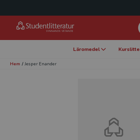
Läromedel
Kurslitt
Hem
/
Jesper Enander