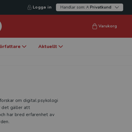
Logga in
Handlar som:
Privatkund
Varukorg
örfattare
Aktuellt
orskar om digital psykologi
 det gäller att
och har bred erfarenhet av
rden.