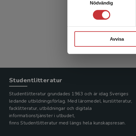
Nödvändig
Digital
Edbacken,
216 kr
in
Exkl. mom
Avvisa
Studentlitteratur
Studentlitteratur grundades 1963 och är idag Sveriges
ledande utbildningsförlag. Med läromedel, kurslitteratur,
facklitteratur, utbildningar och digitala
informationstjänster i utbudet,
finns Studentlitteratur med längs hela kunskapsresan.