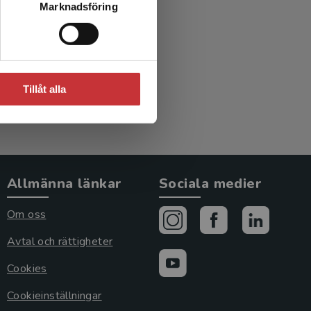
Marknadsföring
ed.)
Tillåt alla
Allmänna länkar
Sociala medier
Om oss
Avtal och rättigheter
Cookies
Cookieinställningar