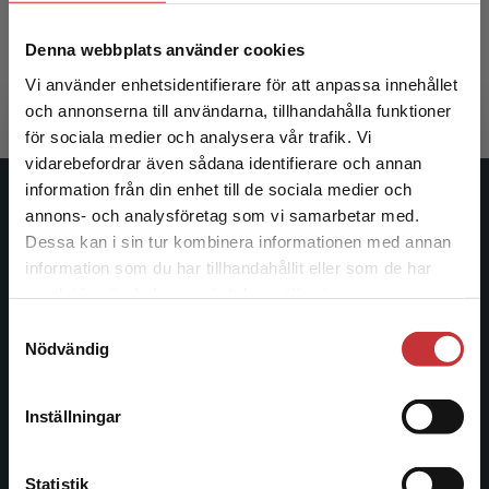
Hietala, S-O - Åhlström-Riklund, K (red.)
Denna webbplats använder cookies
332 kr
inkl. moms
Exkl. moms: 313 kr
Vi använder enhetsidentifierare för att anpassa innehållet
och annonserna till användarna, tillhandahålla funktioner
för sociala medier och analysera vår trafik. Vi
Begränsad fraktregion
vidarebefordrar även sådana identifierare och annan
information från din enhet till de sociala medier och
Studentlitteratur
annons- och analysföretag som vi samarbetar med.
Dessa kan i sin tur kombinera informationen med annan
Studentlitteratur grundades 1963 och är idag Sveriges
information som du har tillhandahållit eller som de har
Det verkar som att du besöker
ledande utbildningsförlag. Med läromedel, kurslitteratur,
samlat in när du har använt deras tjänster.
studentlitteratur.se via en enhet utanför Sverige.
facklitteratur, utbildningar och digitala
Samtyckesval
Vi erbjuder inte leveranser utanför Sverige. För
informationstjänster i utbudet, finns Studentlitteratur med
Nödvändig
att kunna slutföra ett köp måste
längs hela kunskapsresan.
leveransadressen vara i Sverige.
Läs mer
Inställningar
Kontakta oss
Kontakta kundservice
Kontakta oss
Statistik