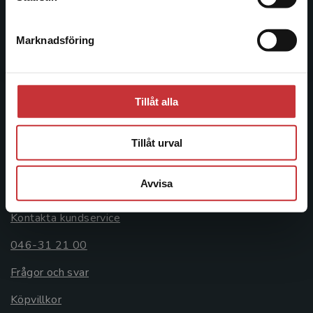
046-31 20 00
Marknadsföring
Stäng
Postadress:
Box 141
221 00 Lund
Tillåt alla
Besöksadress:
Åkergränden 1
Tillåt urval
Avvisa
Kundservice
Kontakta kundservice
046-31 21 00
Frågor och svar
Köpvillkor