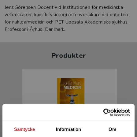
Jens Sörensen Docent vid Institutionen för medicinska
vetenskaper, klinisk fysiologi och överläkare vid enheten
för nuklearmedicin och PET Uppsala Akademiska sjukhus.
Professor i Århus, Danmark.
Produkter
Nuklearmedicin
Samtycke
Information
Om