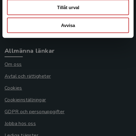
Tillåt urval
Frågor och svar
Köpvillkor
Avvisa
Systemkrav
Allmänna länkar
Om oss
Avtal och rättigheter
Cookies
Cookieinställningar
GDPR och personuppgifter
Jobba hos oss
Lediga tjänster