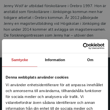
Jenny Wolf är utbildad förskollärare i Örebro 1997. Hon är
anställd som förskollärare i Jönköpings kommun men har
tidigare arbetat i Örebro kommun. År 2012 påbörjade
Jenny en magisterutbildning vid Högskolan i Jönköping där
hon under 2014 kommer att avlägga sin magisterexamen.
De forskningsintressen som Jenny har – utöver den
vetenskapliga grundläggningen av förskolan – ligger
främst inom professionsforskningen.
Samtycke
Information
Om
Studentlitteratur
Denna webbplats använder cookies
Studentlitteratur grundades 1963 och är idag Sveriges
Vi använder enhetsidentifierare för att anpassa innehållet
ledande utbildningsförlag. Med läromedel, kurslitteratur,
och annonserna till användarna, tillhandahålla funktioner
facklitteratur, utbildningar och digitala
för sociala medier och analysera vår trafik. Vi
informationstjänster i utbudet, finns Studentlitteratur med
Begränsad fraktregion
vidarebefordrar även sådana identifierare och annan
längs hela kunskapsresan.
information från din enhet till de sociala medier och