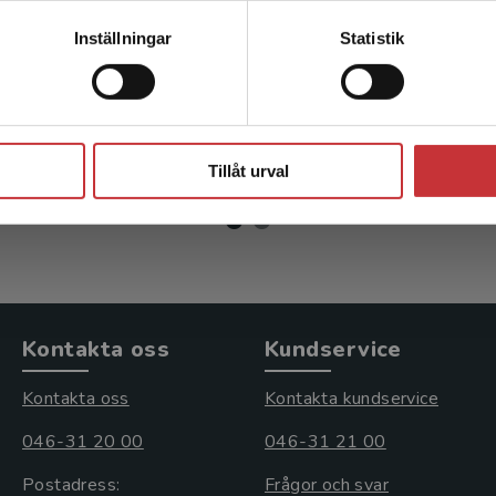
rdnad & kirurgi
Omvårdnad & kirurgi
Kontakta kundservice
Inställningar
Statistik
n, C - Rystedt, J (red.)
Kumlien, C - Rystedt, J (red
Stäng
r
inkl. moms
409 kr
inkl. moms
moms: 583 kr
Exkl. moms: 386 kr
Tillåt urval
Kontakta oss
Kundservice
Kontakta oss
Kontakta kundservice
046-31 20 00
046-31 21 00
Postadress:
Frågor och svar