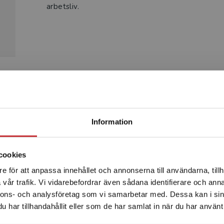
arbetsliv.
Produkter
Begränsad fraktregion
Information
cookies
e för att anpassa innehållet och annonserna till användarna, tillh
Det verkar som att du besöker studentlitteratur.se via en
vår trafik. Vi vidarebefordrar även sådana identifierare och anna
enhet utanför Sverige. Vi erbjuder inte leveranser utanför
nnons- och analysföretag som vi samarbetar med. Dessa kan i sin
Sverige. För att kunna slutföra ett köp måste
har tillhandahållit eller som de har samlat in när du har använt 
leveransadressen vara i Sverige.
Läs mer