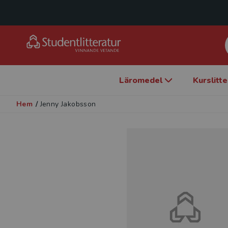
Läromedel
Kurslitt
Hem
/
Jenny Jakobsson