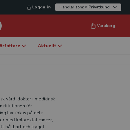
Logga in
Handlar som:
Privatkund
Varukorg
örfattare
Aktuellt
isk vård, doktor i medicinsk
nstitutionen för
ng har fokus på dels
ter med kolorektal cancer,
tt hållbart och tryggt