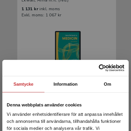
Ekwall, Anna m.fl. (red.)
1 131 kr
inkl. moms
Exkl. moms: 1 067 kr
Omvårdnad & medicin
Samtycke
Information
Om
Ekwall, A - Jansson, A (red.)
409 kr
inkl. moms
Denna webbplats använder cookies
Exkl. moms: 386 kr
Vi använder enhetsidentifierare för att anpassa innehållet
och annonserna till användarna, tillhandahålla funktioner
för sociala medier och analysera vår trafik. Vi