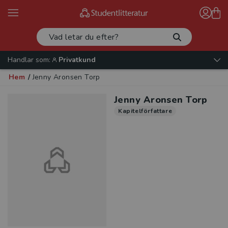
Handlar som:
Privatkund
Hem
/
Jenny Aronsen Torp
Jenny Aronsen Torp
Kapitelförfattare