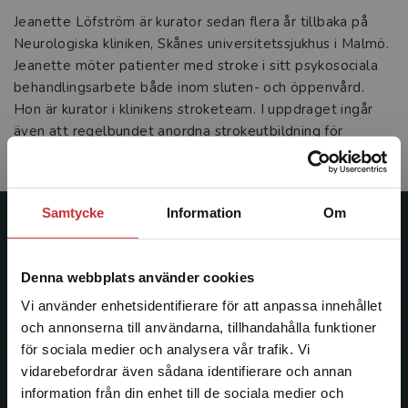
Jeanette Löfström är kurator sedan flera år tillbaka på
Neurologiska kliniken, Skånes universitetssjukhus i Malmö.
Jeanette möter patienter med stroke i sitt psykosociala
behandlingsarbete både inom sluten- och öppenvård.
Hon är kurator i klinikens stroketeam. I uppdraget ingår
även att regelbundet anordna strokeutbildning för
patienter och närstående.
Samtycke
Information
Om
Studentlitteratur
Denna webbplats använder cookies
Studentlitteratur grundades 1963 och är idag Sveriges
ledande utbildningsförlag. Med läromedel, kurslitteratur,
Vi använder enhetsidentifierare för att anpassa innehållet
facklitteratur, utbildningar och digitala
och annonserna till användarna, tillhandahålla funktioner
informationstjänster i utbudet, finns Studentlitteratur med
för sociala medier och analysera vår trafik. Vi
Begränsad fraktregion
längs hela kunskapsresan.
vidarebefordrar även sådana identifierare och annan
information från din enhet till de sociala medier och