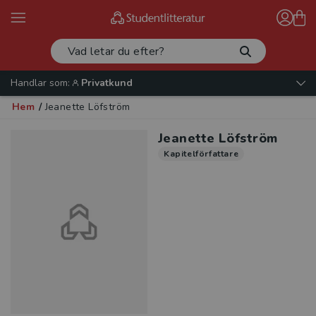
Handlar som:
Privatkund
Hem
/
Jeanette Löfström
Jeanette Löfström
Kapitelförfattare