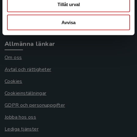
Frågor och svar
Tillåt urval
Köpvillkor
Avvisa
Systemkrav
Allmänna länkar
Om oss
Avtal och rättigheter
Cookies
Cookieinställningar
GDPR och personuppgifter
Jobba hos oss
Lediga tjänster