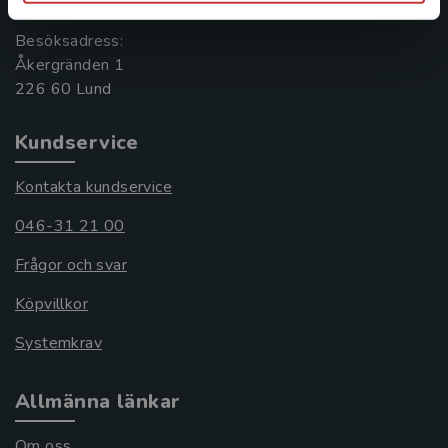
Besöksadress:
Åkergränden 1
Kundservice
Kontakta kundservice
046-31 21 00
Frågor och svar
Köpvillkor
Systemkrav
Allmänna länkar
Om oss