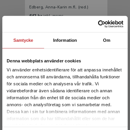
Edberg, Anna-Karin m.fl. (red.)
642 kr
inkl. moms
Exkl. moms: 606 kr
Samtycke
Information
Om
Denna webbplats använder cookies
Vi använder enhetsidentifierare för att anpassa innehållet
och annonserna till användarna, tillhandahålla funktioner
för sociala medier och analysera vår trafik. Vi
Omvårdnad på avancerad nivå
Begränsad fraktregion
vidarebefordrar även sådana identifierare och annan
information från din enhet till de sociala medier och
Edberg, Anna-Karin m.fl. (red.)
annons- och analysföretag som vi samarbetar med.
409 kr
inkl. moms
Dessa kan i sin tur kombinera informationen med annan
Exkl. moms: 386 kr
information som du har tillhandahållit eller som de har
Det verkar som att du besöker
samlat in när du har använt deras tjänster.
studentlitteratur.se via en enhet utanför Sverige.