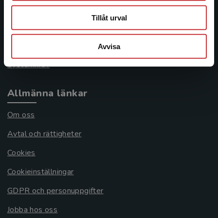
046-31 21 00
Tillåt urval
Frågor och svar
Köpvillkor
Avvisa
Systemkrav
Allmänna länkar
Om oss
Avtal och rättigheter
Cookies
Cookieinställningar
GDPR och personuppgifter
Jobba hos oss