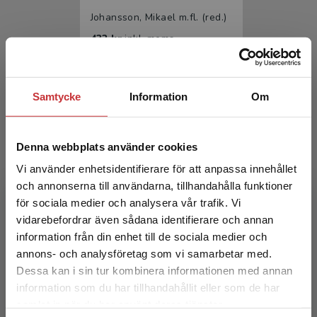
Johansson, Mikael m.fl. (red.)
432 kr
inkl. moms
Exkl. moms: 408 kr
Samtycke
Information
Om
Denna webbplats använder cookies
Vi använder enhetsidentifierare för att anpassa innehållet
och annonserna till användarna, tillhandahålla funktioner
för sociala medier och analysera vår trafik. Vi
Cancersjukdomar
Begränsad fraktregion
vidarebefordrar även sådana identifierare och annan
information från din enhet till de sociala medier och
Johansson, Mikael m.fl. (red.)
annons- och analysföretag som vi samarbetar med.
285 kr
inkl. moms
Dessa kan i sin tur kombinera informationen med annan
Exkl. moms: 269 kr
information som du har tillhandahållit eller som de har
Det verkar som att du besöker
samlat in när du har använt deras tjänster.
studentlitteratur.se via en enhet utanför Sverige.