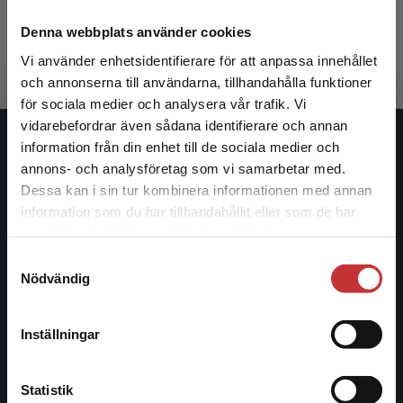
Lindgren, Helena m.fl. (red.)
917 kr
inkl. moms
Denna webbplats använder cookies
Exkl. moms: 865 kr
Vi använder enhetsidentifierare för att anpassa innehållet
och annonserna till användarna, tillhandahålla funktioner
för sociala medier och analysera vår trafik. Vi
Begränsad fraktregion
vidarebefordrar även sådana identifierare och annan
information från din enhet till de sociala medier och
Studentlitteratur
annons- och analysföretag som vi samarbetar med.
Dessa kan i sin tur kombinera informationen med annan
Studentlitteratur grundades 1963 och är idag Sveriges
information som du har tillhandahållit eller som de har
ledande utbildningsförlag. Med läromedel, kurslitteratur,
Det verkar som att du besöker
samlat in när du har använt deras tjänster.
facklitteratur, utbildningar och digitala
studentlitteratur.se via en enhet utanför Sverige.
informationstjänster i utbudet, finns Studentlitteratur med
Samtyckesval
Vi erbjuder inte leveranser utanför Sverige. För
Nödvändig
längs hela kunskapsresan.
att kunna slutföra ett köp måste
leveransadressen vara i Sverige.
Läs mer
Kontakta oss
Inställningar
Kontakta kundservice
Kontakta oss
Statistik