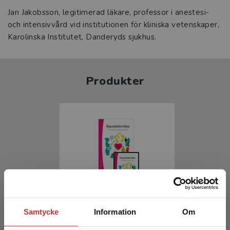
Jan Jakobsson, legitimerad läkare, professor i anestesi-
och intensivvård vid institutionen för kliniska vetenskaper,
Karolinska Institutet, Danderyds sjukhus.
Produkter
Reproduktiv hälsa
Samtycke
Information
Om