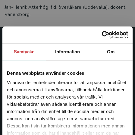
Jan-Henrik Atterhög, f.d. överläkare (Uddevalla), docent,
Vänersborg.
Studentlitteratur
Samtycke
Information
Om
Studentlitteratur grundades 1963 och är idag Sveriges
ledande utbildningsförlag. Med läromedel, kurslitteratur,
facklitteratur, utbildningar och digitala
Denna webbplats använder cookies
informationstjänster i utbudet, finns Studentlitteratur med
Vi använder enhetsidentifierare för att anpassa innehållet
längs hela kunskapsresan.
och annonserna till användarna, tillhandahålla funktioner
för sociala medier och analysera vår trafik. Vi
Kontakta oss
Begränsad fraktregion
vidarebefordrar även sådana identifierare och annan
information från din enhet till de sociala medier och
Kontakta oss
annons- och analysföretag som vi samarbetar med.
Dessa kan i sin tur kombinera informationen med annan
046-31 20 00
information som du har tillhandahållit eller som de har