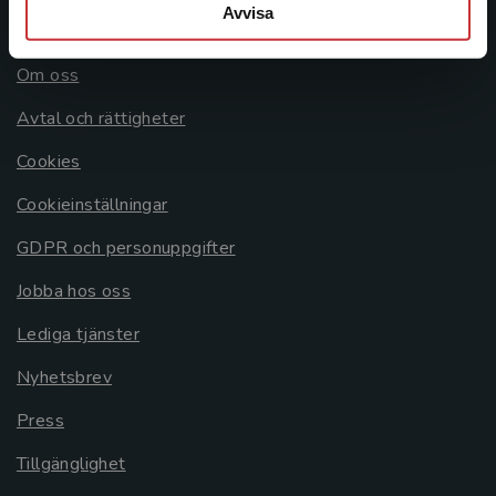
Avvisa
Allmänna länkar
Om oss
Avtal och rättigheter
Cookies
Cookieinställningar
GDPR och personuppgifter
Jobba hos oss
Lediga tjänster
Nyhetsbrev
Press
Tillgänglighet