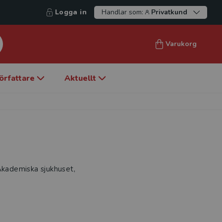
Logga in
Handlar som:
Privatkund
Varukorg
örfattare
Aktuellt
 Akademiska sjukhuset,