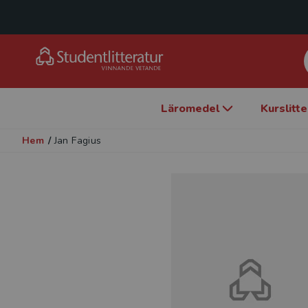
Läromedel
Kurslitt
Hem
/
Jan Fagius