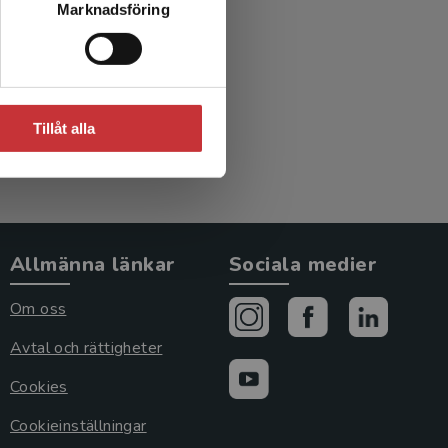
Marknadsföring
in
Tillåt alla
Allmänna länkar
Sociala medier
Om oss
Avtal och rättigheter
Cookies
Cookieinställningar