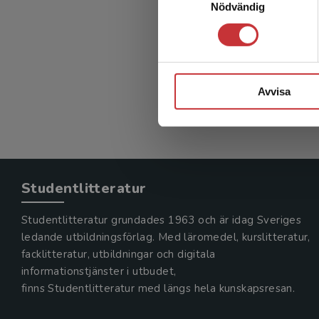
Nödvändig
Rehabil
Borg, Jörg
404 kr
in
Exkl. mom
Avvisa
Studentlitteratur
Studentlitteratur grundades 1963 och är idag Sveriges
ledande utbildningsförlag. Med läromedel, kurslitteratur,
facklitteratur, utbildningar och digitala
informationstjänster i utbudet,
finns Studentlitteratur med längs hela kunskapsresan.