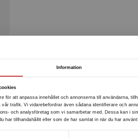
Begränsad fraktregion
Produkter
Information
cookies
e för att anpassa innehållet och annonserna till användarna, tillh
Det verkar som att du besöker studentlitteratur.se via en
vår trafik. Vi vidarebefordrar även sådana identifierare och anna
enhet utanför Sverige. Vi erbjuder inte leveranser utanför
nnons- och analysföretag som vi samarbetar med. Dessa kan i sin
Sverige. För att kunna slutföra ett köp måste
har tillhandahållit eller som de har samlat in när du har använt 
leveransadressen vara i Sverige.
Läs mer
Kontakta kundservice