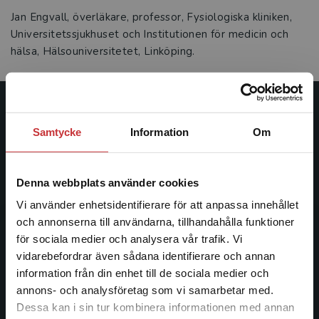
Jan Engvall, överläkare, professor, Fysiologiska kliniken,
Universitetssjukhuset och Institutionen för medicin och
hälsa, Hälsouniversitetet, Linköping.
Studentlitteratur
Samtycke
Information
Om
Studentlitteratur grundades 1963 och är idag Sveriges
ledande utbildningsförlag. Med läromedel, kurslitteratur,
Denna webbplats använder cookies
facklitteratur, utbildningar och digitala
informationstjänster i utbudet, finns Studentlitteratur med
Vi använder enhetsidentifierare för att anpassa innehållet
längs hela kunskapsresan.
och annonserna till användarna, tillhandahålla funktioner
för sociala medier och analysera vår trafik. Vi
Begränsad fraktregion
vidarebefordrar även sådana identifierare och annan
Kontakta oss
information från din enhet till de sociala medier och
Kontakta oss
annons- och analysföretag som vi samarbetar med.
Dessa kan i sin tur kombinera informationen med annan