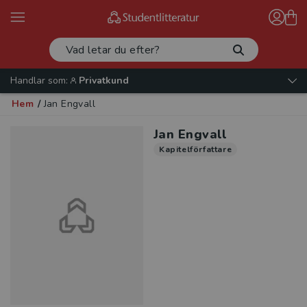
Handlar som:
Privatkund
Hem
/
Jan Engvall
Jan Engvall
Kapitelförfattare