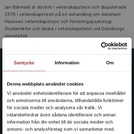
Jan Bärmark är docent i vetenskapsteori och disputerade
1976 i vetenskapsteori på en avhandling om Abraham
Maslows vetenskapsteori och forskningspsykologi.
Studierektor och lärare i vetenskapsteori vid Göteborgs
universitet.
Samtycke
Information
Om
Studentlitteratur
Studentlitteratur grundades 1963 och är idag Sveriges
Denna webbplats använder cookies
ledande utbildningsförlag. Med läromedel, kurslitteratur,
facklitteratur, utbildningar och digitala
Vi använder enhetsidentifierare för att anpassa innehållet
informationstjänster i utbudet, finns Studentlitteratur med
och annonserna till användarna, tillhandahålla funktioner
längs hela kunskapsresan.
för sociala medier och analysera vår trafik. Vi
Begränsad fraktregion
vidarebefordrar även sådana identifierare och annan
information från din enhet till de sociala medier och
Kontakta oss
annons- och analysföretag som vi samarbetar med.