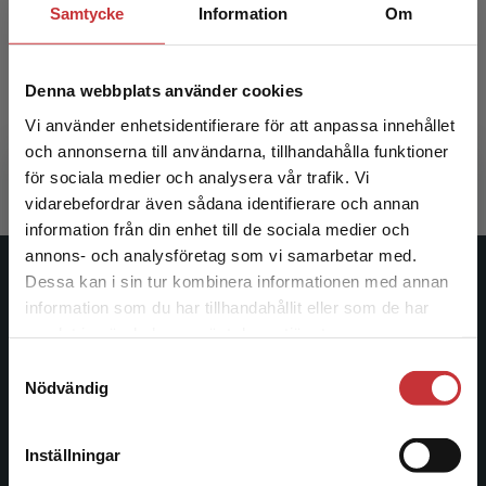
Samtycke
Information
Om
Specialpedagogisk forskning
Denna webbplats använder cookies
Ahlberg, Ann (red.)
Vi använder enhetsidentifierare för att anpassa innehållet
419 kr
inkl. moms
och annonserna till användarna, tillhandahålla funktioner
Exkl. moms: 395 kr
för sociala medier och analysera vår trafik. Vi
Begränsad fraktregion
vidarebefordrar även sådana identifierare och annan
information från din enhet till de sociala medier och
annons- och analysföretag som vi samarbetar med.
Dessa kan i sin tur kombinera informationen med annan
Studentlitteratur
information som du har tillhandahållit eller som de har
Det verkar som att du besöker
samlat in när du har använt deras tjänster.
Studentlitteratur grundades 1963 och är idag Sveriges
studentlitteratur.se via en enhet utanför Sverige.
ledande utbildningsförlag. Med läromedel, kurslitteratur,
Samtyckesval
Vi erbjuder inte leveranser utanför Sverige. För
Nödvändig
facklitteratur, utbildningar och digitala
att kunna slutföra ett köp måste
informationstjänster i utbudet, finns Studentlitteratur med
leveransadressen vara i Sverige.
Läs mer
längs hela kunskapsresan.
Inställningar
Kontakta kundservice