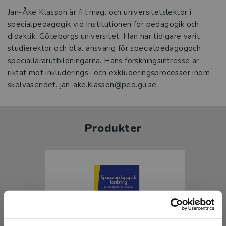
Jan-Åke Klasson är fi l.mag. och universitetslektor i
specialpedagogik vid Institutionen för pedagogik och
didaktik, Göteborgs universitet. Han har tidigare varit
studierektor och bl.a. ansvarig för specialpedagogoch
speciallärarutbildningarna. Hans forskningsintresse är
riktat mot inkluderings- och exkluderingsprocesser inom
skolväsendet. jan-ake.klasson@ped.gu.se
Produkter