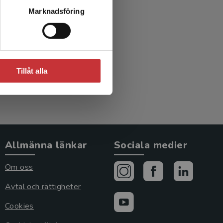
logisk
Marknadsföring
Tillåt alla
Allmänna länkar
Sociala medier
Om oss
Avtal och rättigheter
Cookies