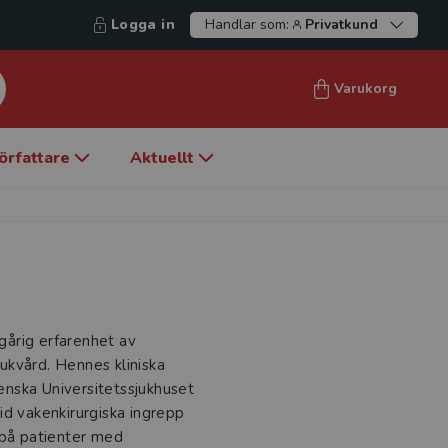
Logga in
Handlar som:
Privatkund
Varukorg
örfattare
Aktuellt
gårig erfarenhet av
ukvård. Hennes kliniska
nska Universitetssjukhuset
id vakenkirurgiska ingrepp
 på patienter med