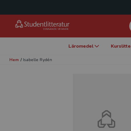
Läromedel
Kurslitt
Hem
/
Isabelle Rydén