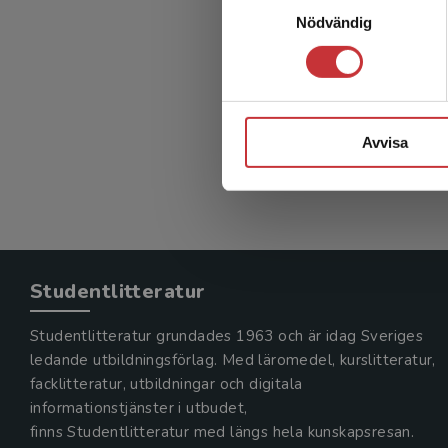
Teama
Nödvändig
Ozanne, A
348 kr
in
Avvisa
Exkl. mom
Studentlitteratur
Studentlitteratur grundades 1963 och är idag Sveriges
ledande utbildningsförlag. Med läromedel, kurslitteratur,
facklitteratur, utbildningar och digitala
informationstjänster i utbudet,
finns Studentlitteratur med längs hela kunskapsresan.