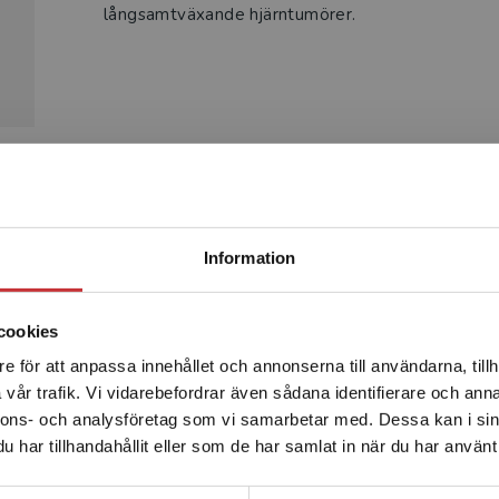
långsamtväxande hjärntumörer.
Produkter
Begränsad fraktregion
Information
cookies
e för att anpassa innehållet och annonserna till användarna, tillh
Det verkar som att du besöker studentlitteratur.se via en
vår trafik. Vi vidarebefordrar även sådana identifierare och anna
enhet utanför Sverige. Vi erbjuder inte leveranser utanför
nnons- och analysföretag som vi samarbetar med. Dessa kan i sin
Sverige. För att kunna slutföra ett köp måste
har tillhandahållit eller som de har samlat in när du har använt 
leveransadressen vara i Sverige.
Läs mer