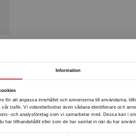
Produkter
Begränsad fraktregion
Information
cookies
e för att anpassa innehållet och annonserna till användarna, tillh
Det verkar som att du besöker studentlitteratur.se via en
vår trafik. Vi vidarebefordrar även sådana identifierare och anna
enhet utanför Sverige. Vi erbjuder inte leveranser utanför
nnons- och analysföretag som vi samarbetar med. Dessa kan i sin
Sverige. För att kunna slutföra ett köp måste
har tillhandahållit eller som de har samlat in när du har använt 
leveransadressen vara i Sverige.
Läs mer