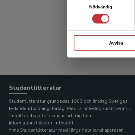
Nödvändig
Avvisa
Studentlitteratur
Studentlitteratur grundades 1963 och är idag Sveriges
ledande utbildningsförlag. Med läromedel, kurslitteratur,
facklitteratur, utbildningar och digitala
informationstjänster i utbudet,
finns Studentlitteratur med längs hela kunskapsresan.