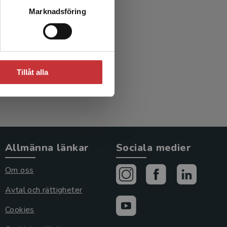
Marknadsföring
Tillåt alla
Allmänna länkar
Sociala medier
Om oss
Avtal och rättigheter
Cookies