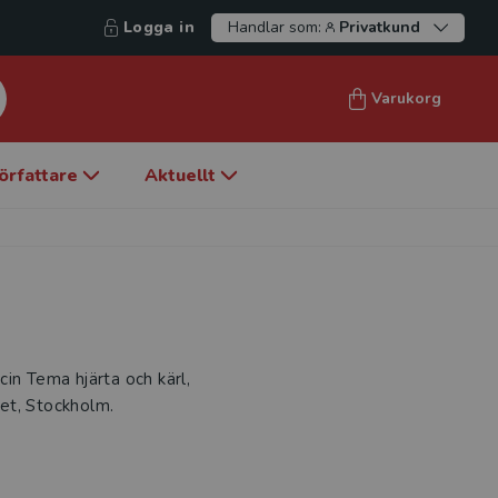
Logga in
Handlar som:
Privatkund
Varukorg
örfattare
Aktuellt
in Tema hjärta och kärl,
tet, Stockholm.