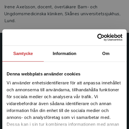
Irene Axelsson, docent, överläkare Barn- och
Ungdomsmedicinska kliniken, Skånes universitetssjukhus,
Lund.
Studentlitteratur
Samtycke
Information
Om
Studentlitteratur grundades 1963 och är idag Sveriges
ledande utbildningsförlag. Med läromedel, kurslitteratur,
Denna webbplats använder cookies
facklitteratur, utbildningar och digitala
informationstjänster i utbudet, finns Studentlitteratur med
Vi använder enhetsidentifierare för att anpassa innehållet
längs hela kunskapsresan.
och annonserna till användarna, tillhandahålla funktioner
för sociala medier och analysera vår trafik. Vi
Begränsad fraktregion
vidarebefordrar även sådana identifierare och annan
Kontakta oss
information från din enhet till de sociala medier och
Kontakta oss
annons- och analysföretag som vi samarbetar med.
Dessa kan i sin tur kombinera informationen med annan