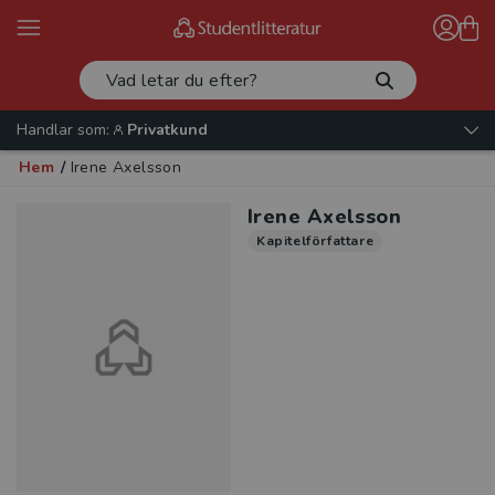
Handlar som:
Privatkund
Hem
/
Irene Axelsson
Irene Axelsson
Kapitelförfattare