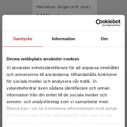
Herlofson, Jörgen m.fl. (red.)
1 134 kr
inkl. moms
Exkl. moms: 1 070 kr
Samtycke
Information
Om
Denna webbplats använder cookies
Vi använder enhetsidentifierare för att anpassa innehållet
och annonserna till användarna, tillhandahålla funktioner
för sociala medier och analysera vår trafik. Vi
Psykiatri
Begränsad fraktregion
vidarebefordrar även sådana identifierare och annan
information från din enhet till de sociala medier och
Herlofson, Jörgen m.fl. (red.)
annons- och analysföretag som vi samarbetar med.
722 kr
inkl. moms
Dessa kan i sin tur kombinera informationen med annan
Exkl. moms: 681 kr
information som du har tillhandahållit eller som de har
Det verkar som att du besöker
samlat in när du har använt deras tjänster.
studentlitteratur.se via en enhet utanför Sverige.