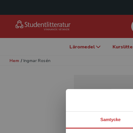
Läromedel
Kurslitt
Hem
/
Ingmar Rosén
Samtycke