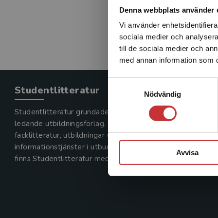
Denna webbplats använder 
Vi använder enhetsidentifierar
sociala medier och analysera 
till de sociala medier och a
med annan information som du 
Samtyckesval
Studentlitteratur
Nödvändig
Studentlitteratur grundades 1963 och är idag Sveriges
ledande utbildningsförlag. Med läromedel, kurslitteratur,
facklitteratur, utbildningar och digitala
informationstjänster i utbudet,
Avvisa
finns Studentlitteratur med längs hela kunskapsresan.