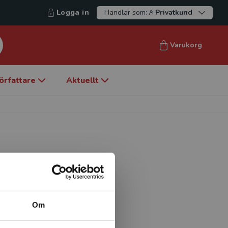
Logga in
Handlar som:
Privatkund
Varukorg
örfattare
Aktuellt
siologi, Skånes
Om