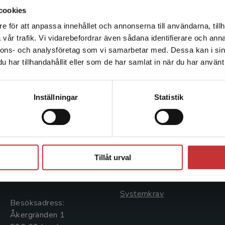
cookies
e för att anpassa innehållet och annonserna till användarna, tillh
Det verkar som att du besöker studentlitteratur.se via en
vår trafik. Vi vidarebefordrar även sådana identifierare och anna
enhet utanför Sverige. Vi erbjuder inte leveranser utanför
nnons- och analysföretag som vi samarbetar med. Dessa kan i sin
Sverige. För att kunna slutföra ett köp måste
har tillhandahållit eller som de har samlat in när du har använt 
leveransadressen vara i Sverige.
Läs mer
Kontakta kundservice
Kontakta oss
Kundservice
Inställningar
Statistik
Kontakta oss
Kontakta kundservice
046-31 20 00
046-31 21 00
Stäng
Postadress:
Frågor och svar
Tillåt urval
Box 141
Köpvillkor
221 00 Lund
Systemkrav
Besöksadress:
Åkergränden 1