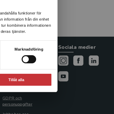
andahålla funktioner för
n information från din enhet
 tur kombinera informationen
deras tjänster.
Allmänna länkar
Sociala medier
Marknadsföring
Om oss
Avtal och rättigheter
Cookies
Tillåt alla
Cookieinställningar
GDPR och
personuppgifter