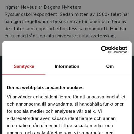
Ingmar Nevéus är Dagens Nyheters
Rysslandskorrespondent. Sedan mitten av 1980- talet har
han gjort regelbundna besök i Sovjetunionen och flera av
de stater som uppstod efter dess sammanbrott. Han har
en fil mag från Uppsala universitet i statsvetenskap,
nationalekonomi och ryska.
Samtycke
Information
Om
Studentlitteratur
Studentlitteratur grundades 1963 och är idag Sveriges
Denna webbplats använder cookies
ledande utbildningsförlag. Med läromedel, kurslitteratur,
Vi använder enhetsidentifierare för att anpassa innehållet
facklitteratur, utbildningar och digitala
och annonserna till användarna, tillhandahålla funktioner
informationstjänster i utbudet, finns Studentlitteratur med
för sociala medier och analysera vår trafik. Vi
längs hela kunskapsresan.
Begränsad fraktregion
vidarebefordrar även sådana identifierare och annan
information från din enhet till de sociala medier och
Kontakta oss
annons- och analysföretag som vi samarbetar med.