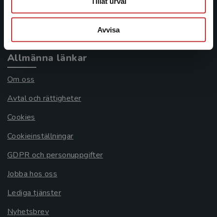
Tillåt urval
Köpvillkor
Systemkrav
Avvisa
Allmänna länkar
Om oss
Avtal och rättigheter
Cookies
Cookieinställningar
GDPR och personuppgifter
Jobba hos oss
Lediga tjänster
Nyhetsbrev